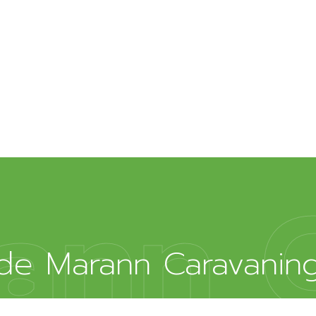
ann 
 de Marann Caravaning